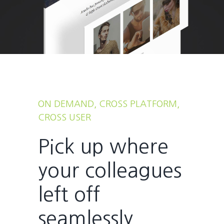
ON DEMAND, CROSS PLATFORM,
CROSS USER
Pick up where
your colleagues
left off
seamlessly.