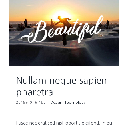
Nullam neque sapien
pharetra
2016년 01월 19일
|
Design
,
Technology
Fusce nec erat sed nisl lobortis eleifend. In eu