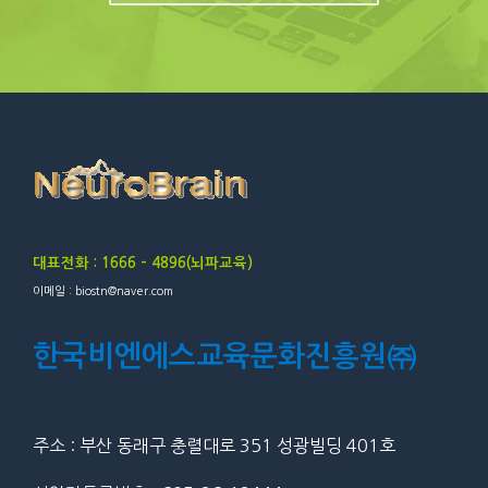
대표전화 : 1666 – 4896(뇌파교육)
이메일 : biostn@naver.com
한국비엔에스교육문화진흥원㈜
주소 : 부산 동래구 충렬대로 351 성광빌딩 401호