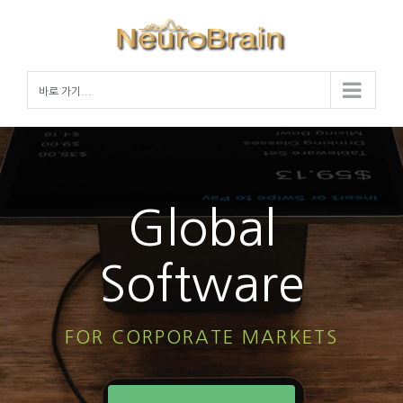
Skip
to
content
바로 가기...
Global
Software
FOR CORPORATE MARKETS