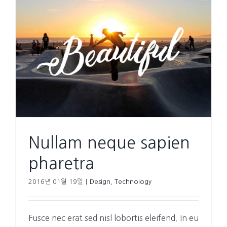
Nullam neque sapien
pharetra
2016년 01월 19일
|
Design
,
Technology
Fusce nec erat sed nisl lobortis eleifend. In eu