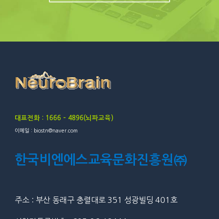
대표전화 : 1666 – 4896(뇌파교육)
이메일 : biostn@naver.com
한국비엔에스교육문화진흥원㈜
주소 : 부산 동래구 충렬대로 351 성광빌딩 401호