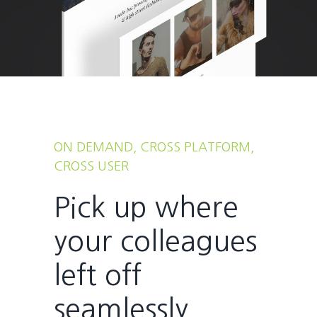
ON DEMAND, CROSS PLATFORM,
CROSS USER
Pick up where
your colleagues
left off
seamlessly.