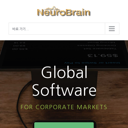
Skip
to
content
바로 가기...
Global
Software
FOR CORPORATE MARKETS