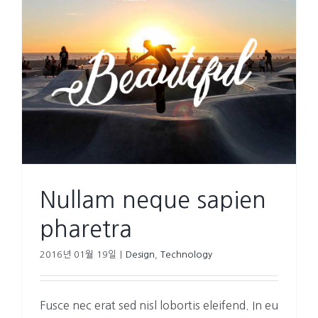
Nullam neque sapien
pharetra
2016년 01월 19일
|
Design
,
Technology
Fusce nec erat sed nisl lobortis eleifend. In eu