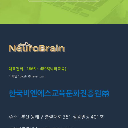
대표전화 : 1666 – 4896(뇌파교육)
이메일 : biostn@naver.com
한국비엔에스교육문화진흥원㈜
주소 : 부산 동래구 충렬대로 351 성광빌딩 401호