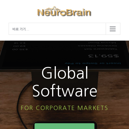
Skip
to
content
바로 가기...
Global
Software
FOR CORPORATE MARKETS