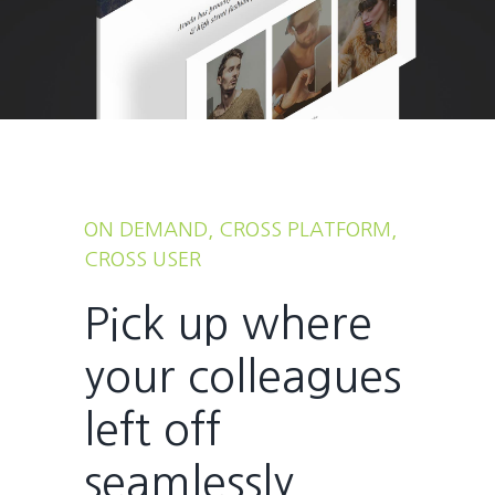
ON DEMAND, CROSS PLATFORM,
CROSS USER
Pick up where
your colleagues
left off
seamlessly.