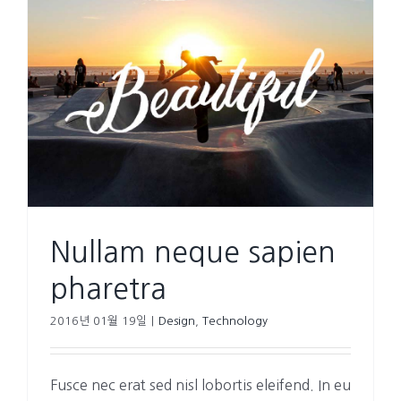
Nullam neque sapien
pharetra
2016년 01월 19일
|
Design
,
Technology
Fusce nec erat sed nisl lobortis eleifend. In eu