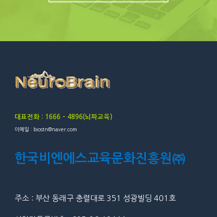
대표전화 : 1666 – 4896(뇌파교육)
이메일 : biostn@naver.com
한국비엔에스교육문화진흥원㈜
주소 : 부산 동래구 충렬대로 351 성광빌딩 401호