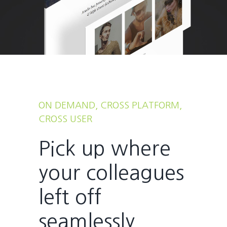
ON DEMAND, CROSS PLATFORM,
CROSS USER
Pick up where
your colleagues
left off
seamlessly.