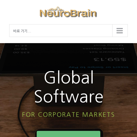
Skip
to
content
바로 가기...
Global
Software
FOR CORPORATE MARKETS