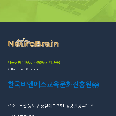
대표전화 : 1666 – 4896(뇌파교육)
이메일 : biostn@naver.com
한국비엔에스교육문화진흥원㈜
주소 : 부산 동래구 충렬대로 351 성광빌딩 401호