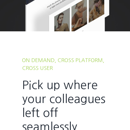
ON DEMAND, CROSS PLATFORM,
CROSS USER
Pick up where
your colleagues
left off
seamlessly.