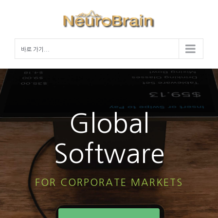
Skip
to
content
바로 가기...
Global
Software
FOR CORPORATE MARKETS