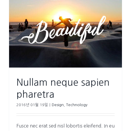
Nullam neque sapien
pharetra
2016년 01월 19일
|
Design
,
Technology
Fusce nec erat sed nisl lobortis eleifend. In eu