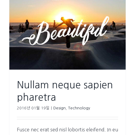
Nullam neque sapien
pharetra
2016년 01월 19일
|
Design
,
Technology
Fusce nec erat sed nisl lobortis eleifend. In eu