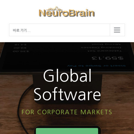
Skip
to
content
바로 가기...
Global
Software
FOR CORPORATE MARKETS