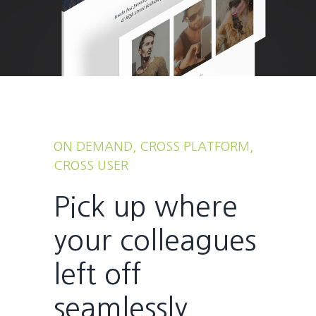
ON DEMAND, CROSS PLATFORM,
CROSS USER
Pick up where
your colleagues
left off
seamlessly.