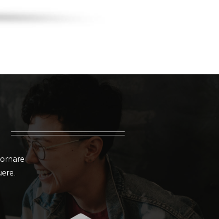
 ornare
suere.