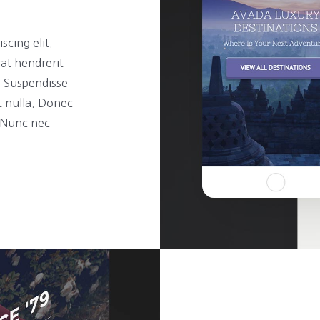
scing elit.
rat hendrerit
t. Suspendisse
t nulla. Donec
. Nunc nec