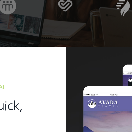
AL
uick,