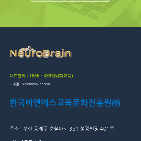
대표전화 : 1666 – 4896(뇌파교육)
이메일 : biostn@naver.com
한국비엔에스교육문화진흥원㈜
주소 : 부산 동래구 충렬대로 351 성광빌딩 401호