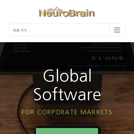
Skip
to
content
바로 가기...
Global
Software
FOR CORPORATE MARKETS