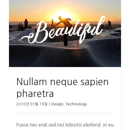
Nullam neque sapien
pharetra
2016년 01월 19일
|
Design
,
Technology
Fusce nec erat sed nisl lobortis eleifend. In eu