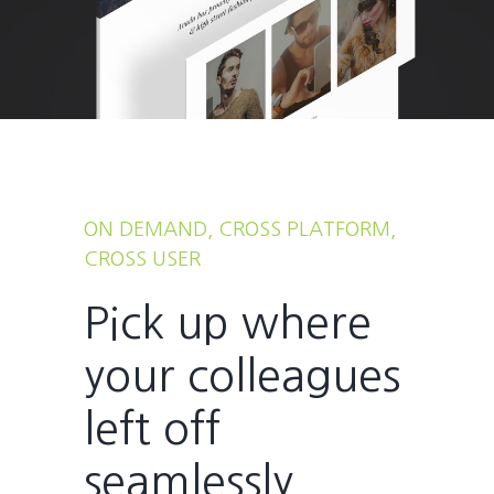
ON DEMAND, CROSS PLATFORM,
CROSS USER
Pick up where
your colleagues
left off
seamlessly.