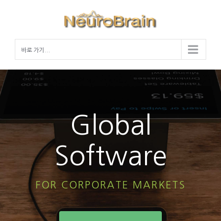
Skip
to
content
바로 가기...
Global
Software
FOR CORPORATE MARKETS