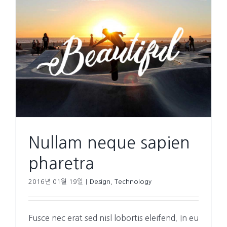
Nullam neque sapien
pharetra
2016년 01월 19일
|
Design
,
Technology
Fusce nec erat sed nisl lobortis eleifend. In eu