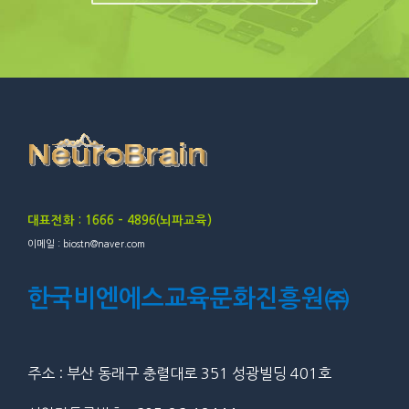
대표전화 : 1666 – 4896(뇌파교육)
이메일 : biostn@naver.com
한국비엔에스교육문화진흥원㈜
주소 : 부산 동래구 충렬대로 351 성광빌딩 401호