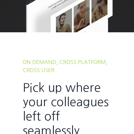
ON DEMAND, CROSS PLATFORM,
CROSS USER
Pick up where
your colleagues
left off
seamlessly.