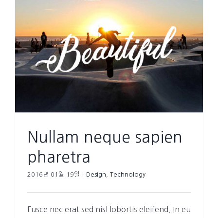
Nullam neque sapien
pharetra
2016년 01월 19일
|
Design
,
Technology
Fusce nec erat sed nisl lobortis eleifend. In eu