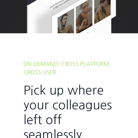
ON DEMAND, CROSS PLATFORM,
CROSS USER
Pick up where
your colleagues
left off
seamlessly.