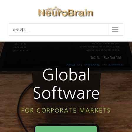
Skip
to
content
바로 가기...
Global
Software
FOR CORPORATE MARKETS