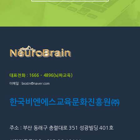
대표전화 : 1666 – 4896(뇌파교육)
이메일 : biostn@naver.com
한국비엔에스교육문화진흥원㈜
주소 : 부산 동래구 충렬대로 351 성광빌딩 401호