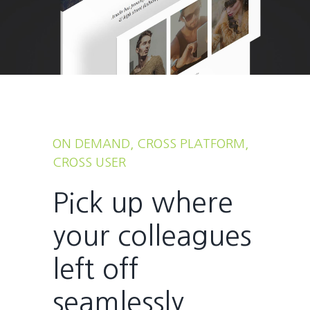
ON DEMAND, CROSS PLATFORM,
CROSS USER
Pick up where
your colleagues
left off
seamlessly.