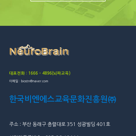
대표전화 : 1666 – 4896(뇌파교육)
이메일 : biostn@naver.com
한국비엔에스교육문화진흥원㈜
주소 : 부산 동래구 충렬대로 351 성광빌딩 401호