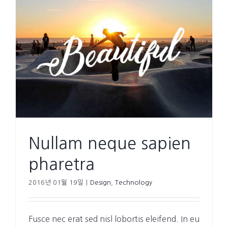
Nullam neque sapien
pharetra
2016년 01월 19일
|
Design
,
Technology
Fusce nec erat sed nisl lobortis eleifend. In eu