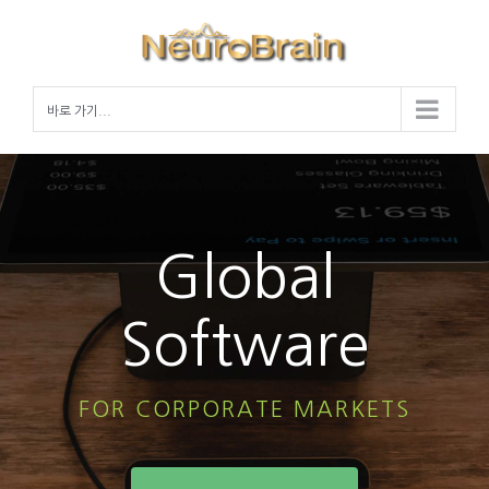
Skip
to
content
바로 가기...
Global
Software
FOR CORPORATE MARKETS