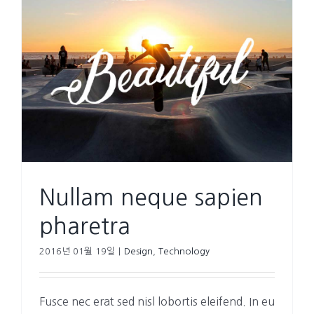
Nullam neque sapien
pharetra
2016년 01월 19일
|
Design
,
Technology
Fusce nec erat sed nisl lobortis eleifend. In eu