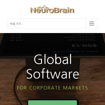
Skip
to
content
바로 가기...
Global
Software
FOR CORPORATE MARKETS