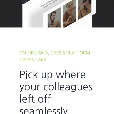
ON DEMAND, CROSS PLATFORM,
CROSS USER
Pick up where
your colleagues
left off
seamlessly.