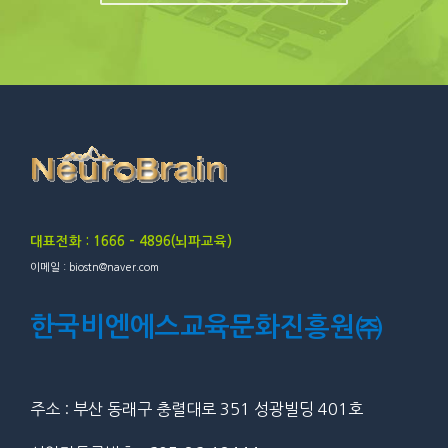
대표전화 : 1666 – 4896(뇌파교육)
이메일 : biostn@naver.com
한국비엔에스교육문화진흥원㈜
주소 : 부산 동래구 충렬대로 351 성광빌딩 401호