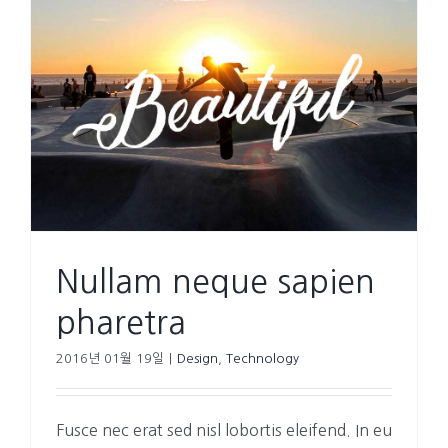
Nullam neque sapien
pharetra
2016년 01월 19일
|
Design
,
Technology
Fusce nec erat sed nisl lobortis eleifend. In eu