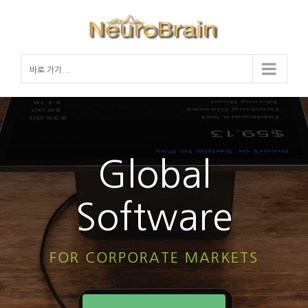
Skip
to
content
바로 가기...
Global
Software
FOR CORPORATE MARKETS