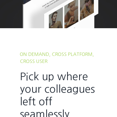
ON DEMAND, CROSS PLATFORM,
CROSS USER
Pick up where
your colleagues
left off
seamlessly.