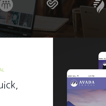
AL
uick,