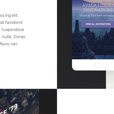
scing elit.
rat hendrerit
t. Suspendisse
t nulla. Donec
. Nunc nec