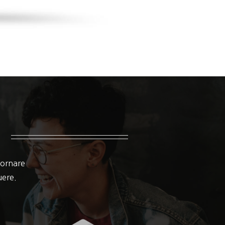
 ornare
suere.