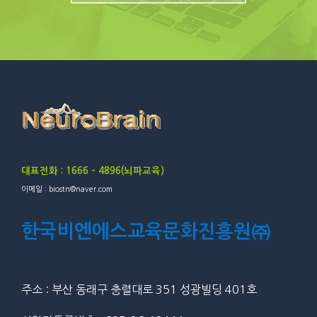
대표전화 : 1666 – 4896(뇌파교육)
이메일 : biostn@naver.com
한국비엔에스교육문화진흥원㈜
주소 : 부산 동래구 충렬대로 351 성광빌딩 401호