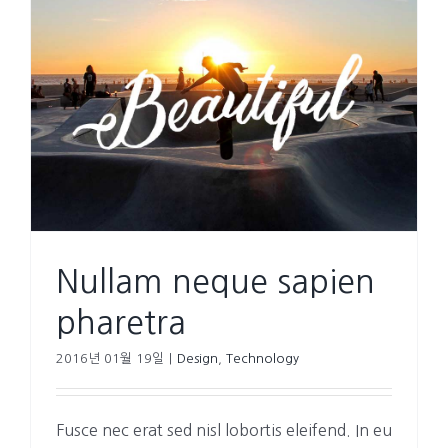
Nullam neque sapien
pharetra
2016년 01월 19일
|
Design
,
Technology
Fusce nec erat sed nisl lobortis eleifend. In eu