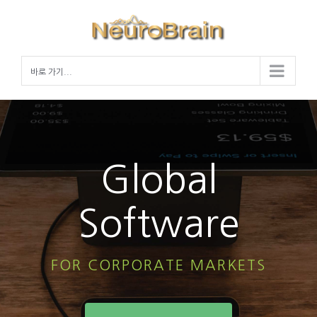
Skip
to
content
바로 가기...
Global
Software
FOR CORPORATE MARKETS