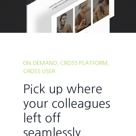
ON DEMAND, CROSS PLATFORM,
CROSS USER
Pick up where
your colleagues
left off
seamlessly.