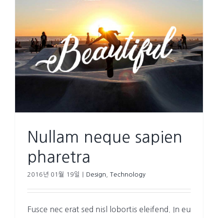
Nullam neque sapien
pharetra
2016년 01월 19일
|
Design
,
Technology
Fusce nec erat sed nisl lobortis eleifend. In eu