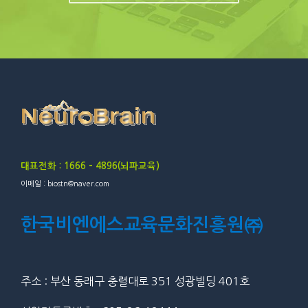
대표전화 : 1666 – 4896(뇌파교육)
이메일 : biostn@naver.com
한국비엔에스교육문화진흥원㈜
주소 : 부산 동래구 충렬대로 351 성광빌딩 401호