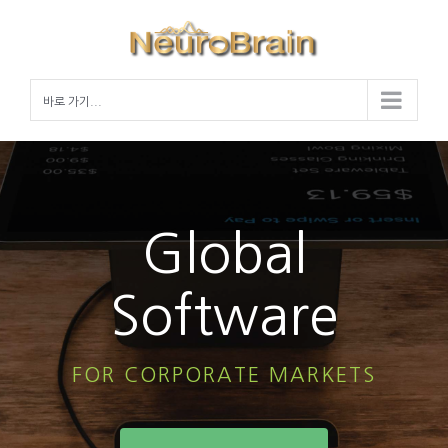
Skip
to
content
바로 가기...
Global
Software
FOR CORPORATE MARKETS