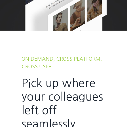
ON DEMAND, CROSS PLATFORM,
CROSS USER
Pick up where
your colleagues
left off
seamlessly.