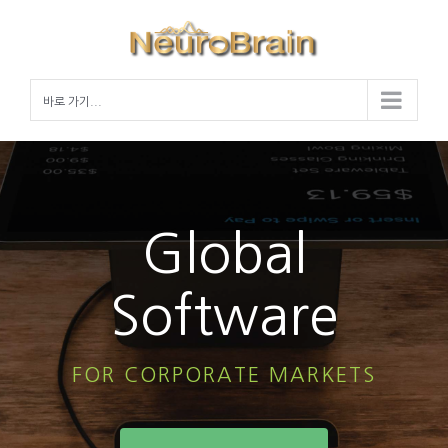
Skip
to
content
바로 가기...
Global
Software
FOR CORPORATE MARKETS