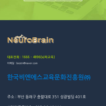
대표전화 : 1666 – 4896(뇌파교육)
이메일 : biostn@naver.com
한국비엔에스교육문화진흥원㈜
주소 : 부산 동래구 충렬대로 351 성광빌딩 401호