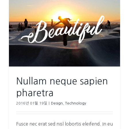
Nullam neque sapien
pharetra
2016년 01월 19일
|
Design
,
Technology
Fusce nec erat sed nisl lobortis eleifend. In eu