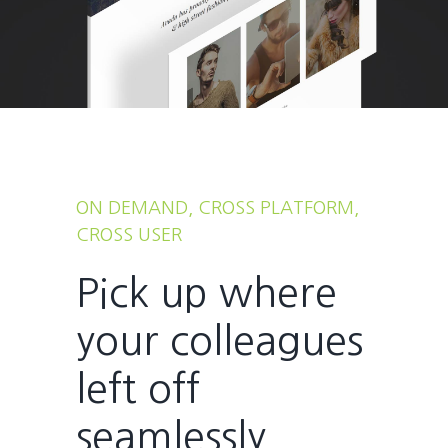
ON DEMAND, CROSS PLATFORM,
CROSS USER
Pick up where
your colleagues
left off
seamlessly.