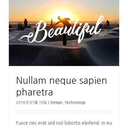
Nullam neque sapien
pharetra
2016년 01월 19일
|
Design
,
Technology
Fusce nec erat sed nisl lobortis eleifend. In eu