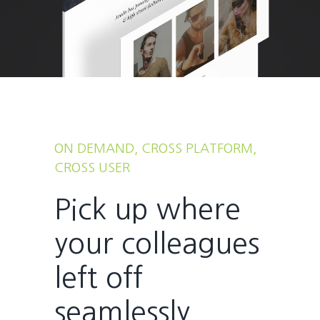
ON DEMAND, CROSS PLATFORM,
CROSS USER
Pick up where
your colleagues
left off
seamlessly.