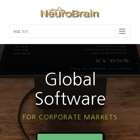
Skip
to
content
바로 가기...
Global
Software
FOR CORPORATE MARKETS