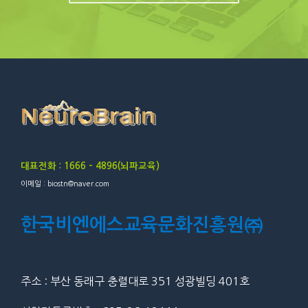
대표전화 : 1666 – 4896(뇌파교육)
이메일 : biostn@naver.com
한국비엔에스교육문화진흥원㈜
주소 : 부산 동래구 충렬대로 351 성광빌딩 401호