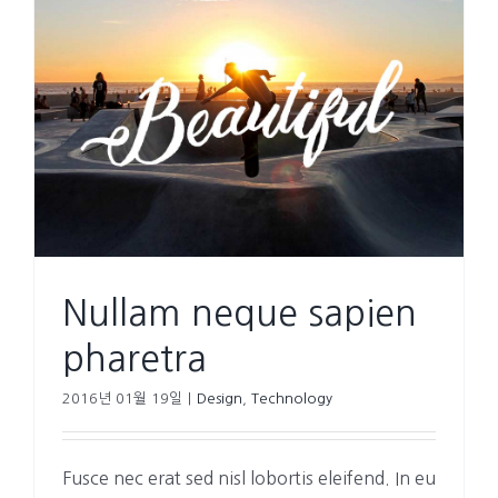
Nullam neque sapien
pharetra
2016년 01월 19일
|
Design
,
Technology
Fusce nec erat sed nisl lobortis eleifend. In eu