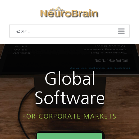
Skip
to
content
바로 가기...
Global
Software
FOR CORPORATE MARKETS