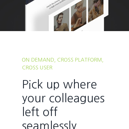
ON DEMAND, CROSS PLATFORM,
CROSS USER
Pick up where
your colleagues
left off
seamlessly.