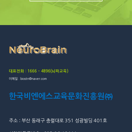
대표전화 : 1666 – 4896(뇌파교육)
이메일 : biostn@naver.com
한국비엔에스교육문화진흥원㈜
주소 : 부산 동래구 충렬대로 351 성광빌딩 401호