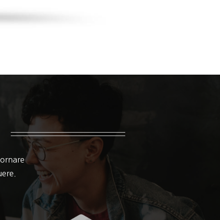
 ornare
suere.