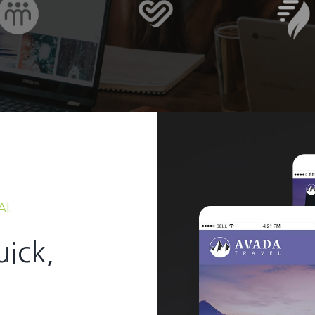
AL
uick,