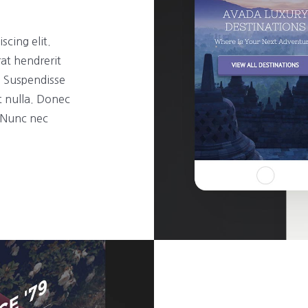
scing elit.
rat hendrerit
t. Suspendisse
t nulla. Donec
. Nunc nec