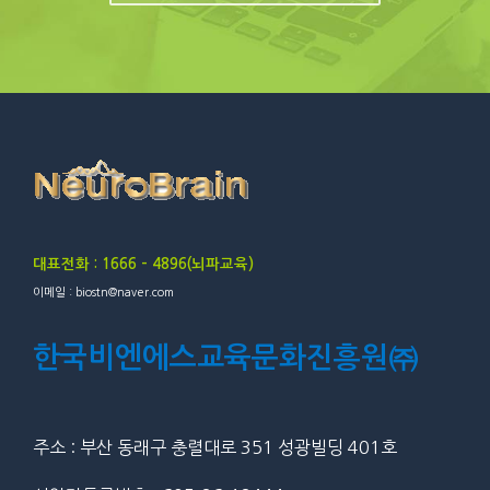
대표전화 : 1666 – 4896(뇌파교육)
이메일 : biostn@naver.com
한국비엔에스교육문화진흥원㈜
주소 : 부산 동래구 충렬대로 351 성광빌딩 401호