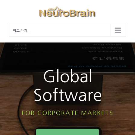
Skip
to
content
바로 가기...
Global
Software
FOR CORPORATE MARKETS