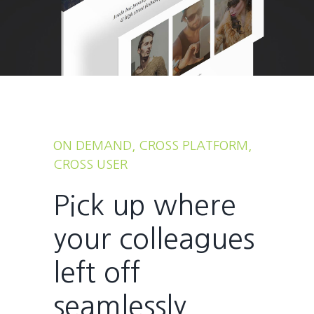
ON DEMAND, CROSS PLATFORM,
CROSS USER
Pick up where
your colleagues
left off
seamlessly.