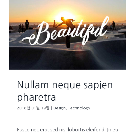
Nullam neque sapien
pharetra
2016년 01월 19일
|
Design
,
Technology
Fusce nec erat sed nisl lobortis eleifend. In eu