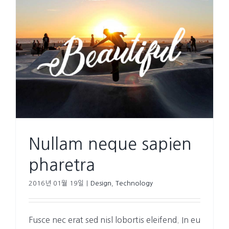
Nullam neque sapien
pharetra
2016년 01월 19일
|
Design
,
Technology
Fusce nec erat sed nisl lobortis eleifend. In eu