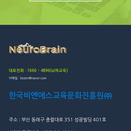
대표전화 : 1666 – 4896(뇌파교육)
이메일 : biostn@naver.com
한국비엔에스교육문화진흥원㈜
주소 : 부산 동래구 충렬대로 351 성광빌딩 401호