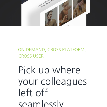
ON DEMAND, CROSS PLATFORM,
CROSS USER
Pick up where
your colleagues
left off
seamlessly.