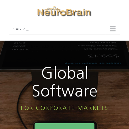
Skip
to
content
바로 가기...
Global
Software
FOR CORPORATE MARKETS