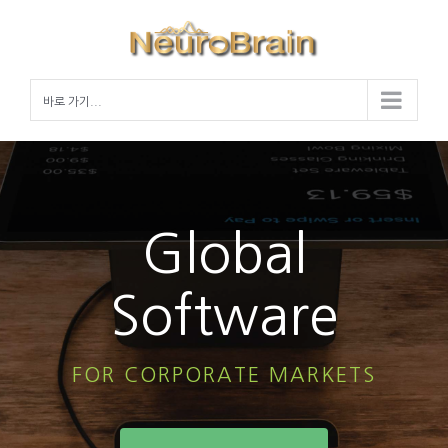
Skip
to
content
바로 가기...
Global
Software
FOR CORPORATE MARKETS