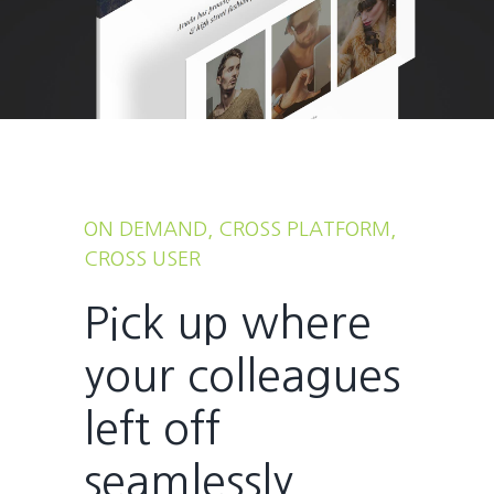
ON DEMAND, CROSS PLATFORM,
CROSS USER
Pick up where
your colleagues
left off
seamlessly.