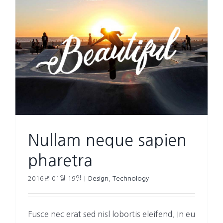
Nullam neque sapien
pharetra
2016년 01월 19일
|
Design
,
Technology
Fusce nec erat sed nisl lobortis eleifend. In eu