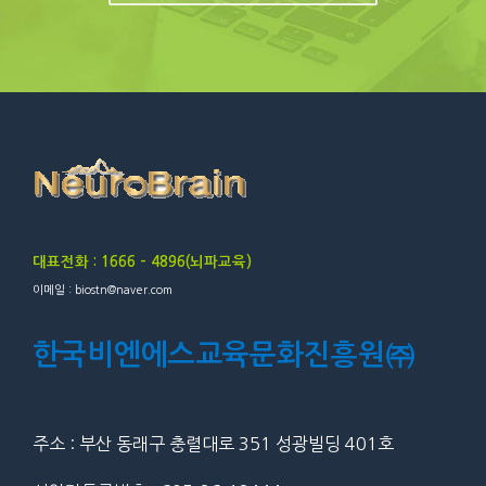
대표전화 : 1666 – 4896(뇌파교육)
이메일 : biostn@naver.com
한국비엔에스교육문화진흥원㈜
주소 : 부산 동래구 충렬대로 351 성광빌딩 401호