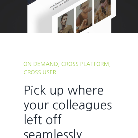
ON DEMAND, CROSS PLATFORM,
CROSS USER
Pick up where
your colleagues
left off
seamlessly.