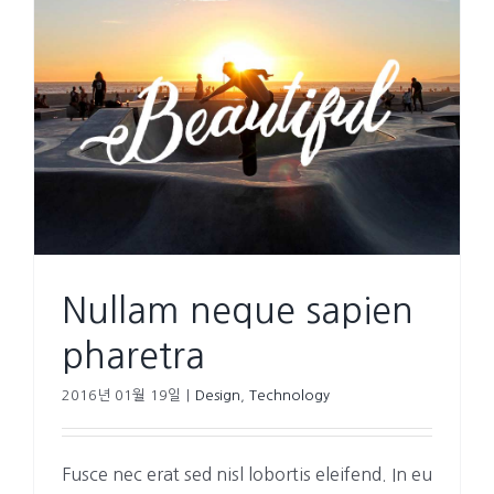
Nullam neque sapien
pharetra
2016년 01월 19일
|
Design
,
Technology
Fusce nec erat sed nisl lobortis eleifend. In eu