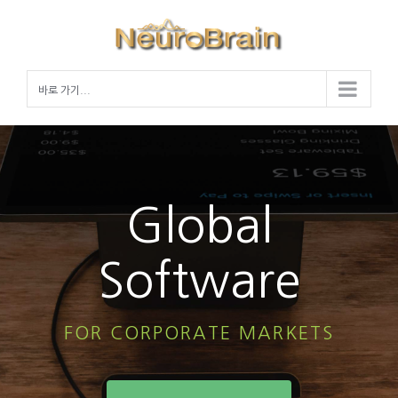
Skip
to
content
바로 가기...
Global
Software
FOR CORPORATE MARKETS