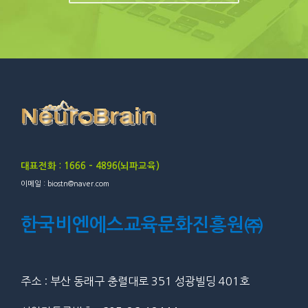
대표전화 : 1666 – 4896(뇌파교육)
이메일 : biostn@naver.com
한국비엔에스교육문화진흥원㈜
주소 : 부산 동래구 충렬대로 351 성광빌딩 401호