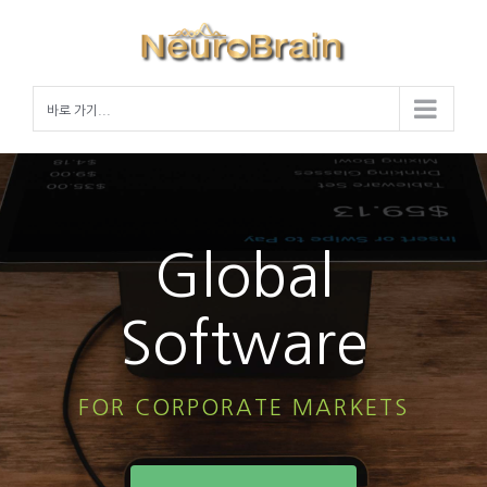
Skip
to
content
바로 가기...
Global
Software
FOR CORPORATE MARKETS