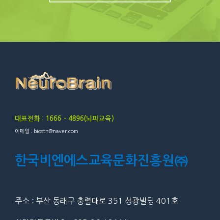
대표전화 : 1666 – 4896(뇌파교육)
이메일 : biostn@naver.com
한국비엔에스교육문화진흥원㈜
주소 : 부산 동래구 충렬대로 351 성광빌딩 401호