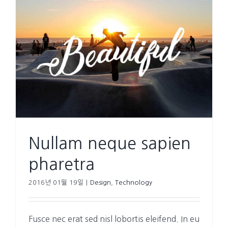
Nullam neque sapien
pharetra
2016년 01월 19일
|
Design
,
Technology
Fusce nec erat sed nisl lobortis eleifend. In eu