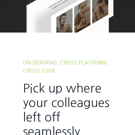
ON DEMAND, CROSS PLATFORM,
CROSS USER
Pick up where
your colleagues
left off
seamlessly.