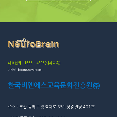
대표전화 : 1666 – 4896(뇌파교육)
이메일 : biostn@naver.com
한국비엔에스교육문화진흥원㈜
주소 : 부산 동래구 충렬대로 351 성광빌딩 401호