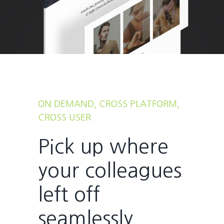
ON DEMAND, CROSS PLATFORM,
CROSS USER
Pick up where
your colleagues
left off
seamlessly.