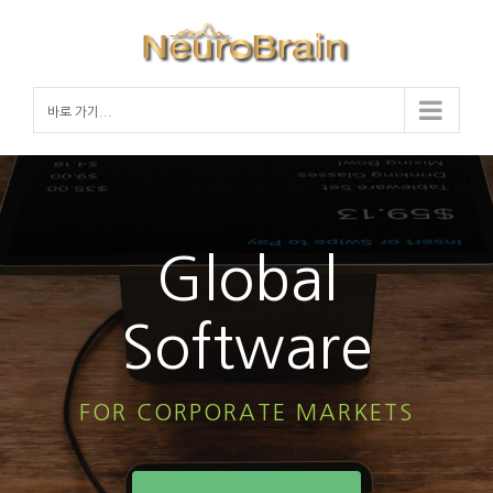
Skip
to
content
바로 가기...
Global
Software
FOR CORPORATE MARKETS