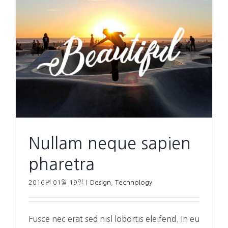
Nullam neque sapien
pharetra
2016년 01월 19일
|
Design
,
Technology
Fusce nec erat sed nisl lobortis eleifend. In eu