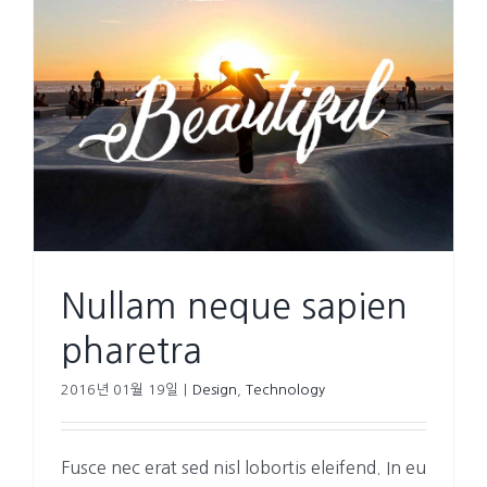
Nullam neque sapien
pharetra
2016년 01월 19일
|
Design
,
Technology
Fusce nec erat sed nisl lobortis eleifend. In eu