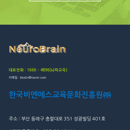
대표전화 : 1666 – 4896(뇌파교육)
이메일 : biostn@naver.com
한국비엔에스교육문화진흥원㈜
주소 : 부산 동래구 충렬대로 351 성광빌딩 401호