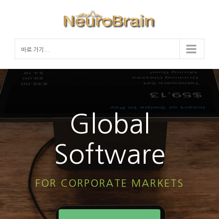
Skip
to
content
바로 가기...
Global
Software
FOR CORPORATE MARKETS