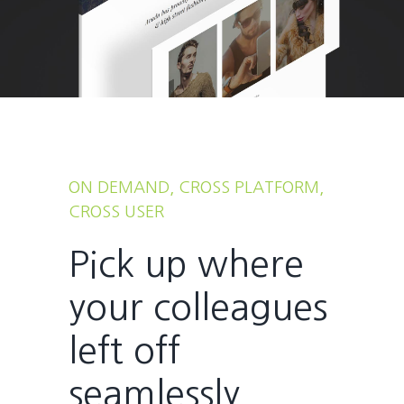
ON DEMAND, CROSS PLATFORM,
CROSS USER
Pick up where
your colleagues
left off
seamlessly.