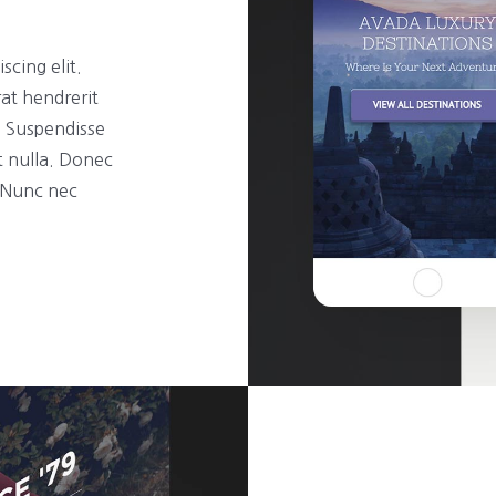
scing elit.
rat hendrerit
t. Suspendisse
t nulla. Donec
. Nunc nec