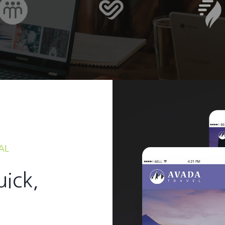
AL
uick,