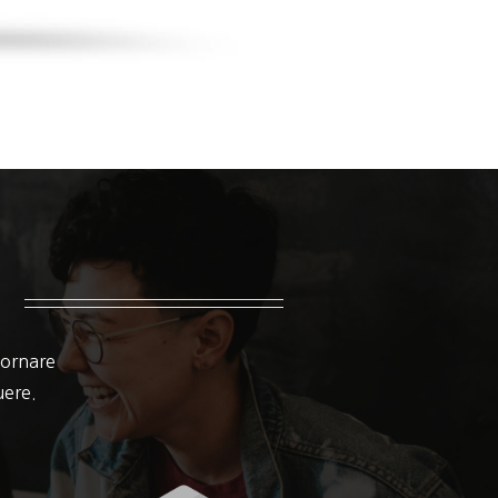
 ornare
suere.