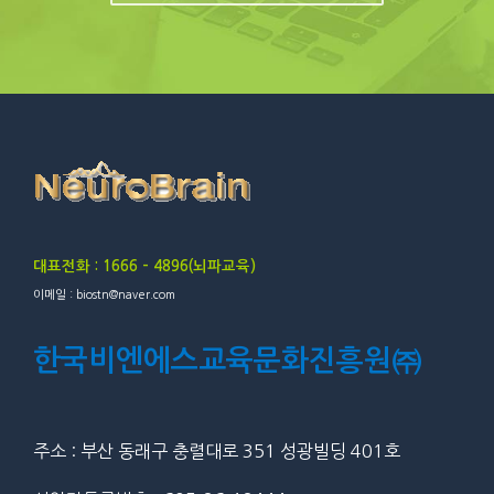
대표전화 : 1666 – 4896(뇌파교육)
이메일 : biostn@naver.com
한국비엔에스교육문화진흥원㈜
주소 : 부산 동래구 충렬대로 351 성광빌딩 401호