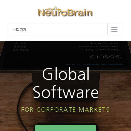
Skip
to
content
바로 가기...
Global
Software
FOR CORPORATE MARKETS