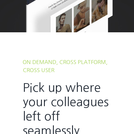
ON DEMAND, CROSS PLATFORM,
CROSS USER
Pick up where
your colleagues
left off
seamlessly.