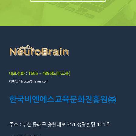
대표전화 : 1666 – 4896(뇌파교육)
이메일 : biostn@naver.com
한국비엔에스교육문화진흥원㈜
주소 : 부산 동래구 충렬대로 351 성광빌딩 401호