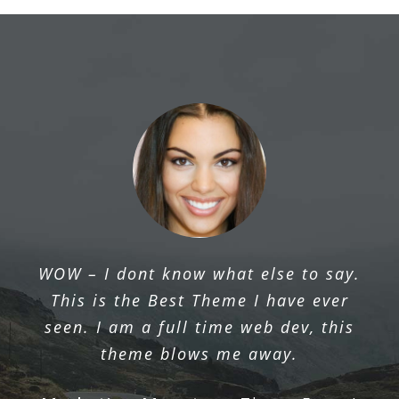
The ThemeFusion team provides
WOW – I dont know what else to say.
excellent support, listens to their users
This is the Best Theme I have ever
& continually works to improve their
seen. I am a full time web dev, this
product.
theme blows me away.