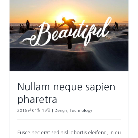
Nullam neque sapien
pharetra
2016년 01월 19일
|
Design
,
Technology
Fusce nec erat sed nisl lobortis eleifend. In eu