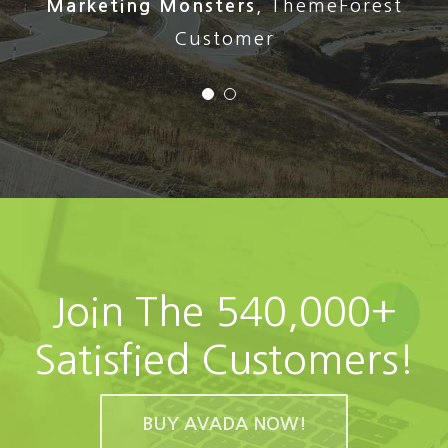
Stephen Cronin
,
Envato Quality Team
Marketing Monsters
,
ThemeForest
Leader
Customer
Join The 540,000+
Satisfied Customers!
BUY AVADA NOW!