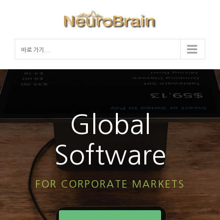
Skip
to
content
바로 가기...
Global
Software
FOR CORPORATE MARKETS