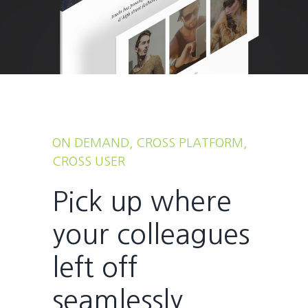
ON DEMAND, CROSS PLATFORM,
CROSS USER
Pick up where
your colleagues
left off
seamlessly.