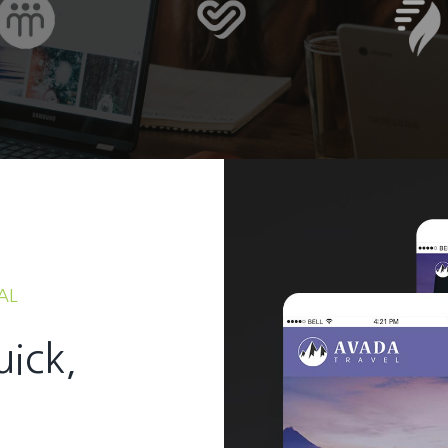
AL
uick,