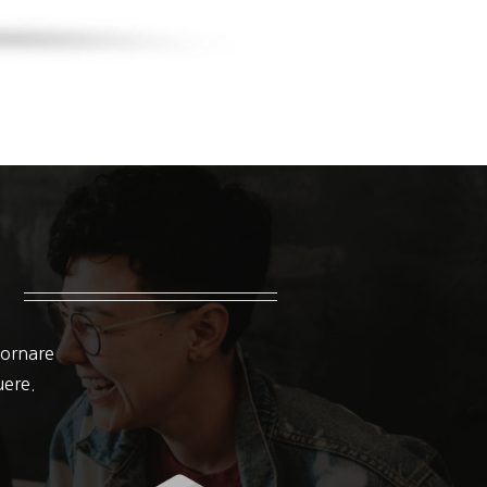
 ornare
suere.