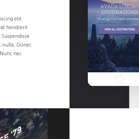
scing elit.
rat hendrerit
t. Suspendisse
t nulla. Donec
. Nunc nec