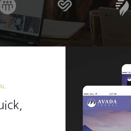
AL
uick,