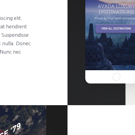
scing elit.
rat hendrerit
t. Suspendisse
t nulla. Donec
. Nunc nec