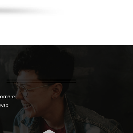
 ornare
suere.