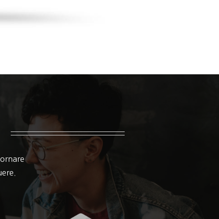
 ornare
suere.