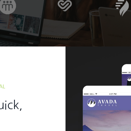
AL
uick,