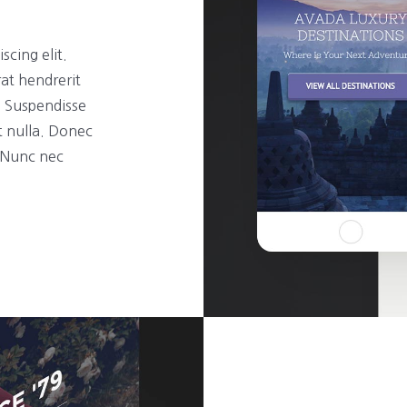
scing elit.
rat hendrerit
t. Suspendisse
t nulla. Donec
. Nunc nec