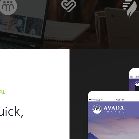
AL
uick,