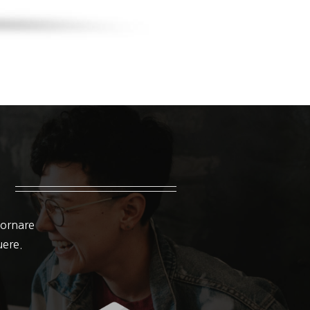
 ornare
suere.