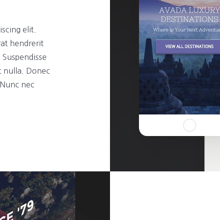
scing elit.
rat hendrerit
t. Suspendisse
t nulla. Donec
. Nunc nec