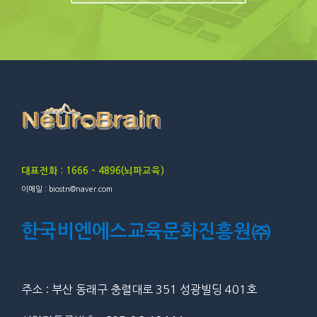
대표전화 : 1666 – 4896(뇌파교육)
이메일 : biostn@naver.com
한국비엔에스교육문화진흥원㈜
주소 : 부산 동래구 충렬대로 351 성광빌딩 401호