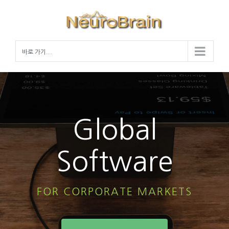
Skip
to
content
바로 가기...
Global
Software
FOR CORPORATE MARKETS