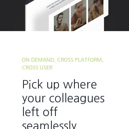
ON DEMAND, CROSS PLATFORM,
CROSS USER
Pick up where
your colleagues
left off
seamlessly.