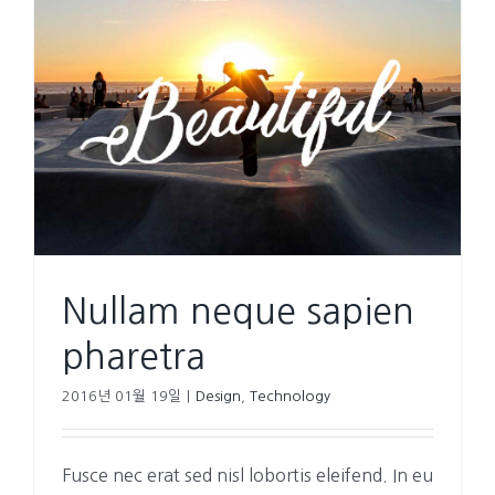
Nullam neque sapien
pharetra
2016년 01월 19일
|
Design
,
Technology
Fusce nec erat sed nisl lobortis eleifend. In eu