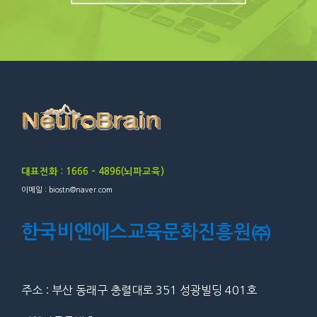
대표전화 : 1666 – 4896(뇌파교육)
이메일 : biostn@naver.com
한국비엔에스교육문화진흥원㈜
주소 : 부산 동래구 충렬대로 351 성광빌딩 401호