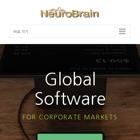
Skip
to
content
바로 가기...
Global
Software
FOR CORPORATE MARKETS