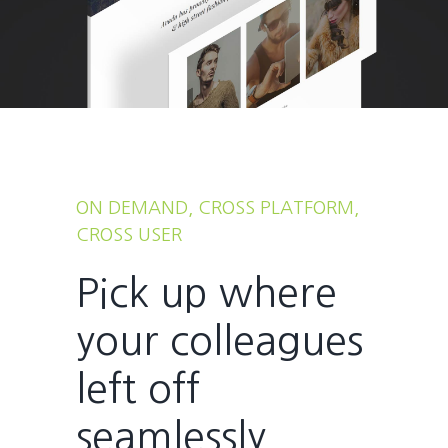
ON DEMAND, CROSS PLATFORM,
CROSS USER
Pick up where
your colleagues
left off
seamlessly.