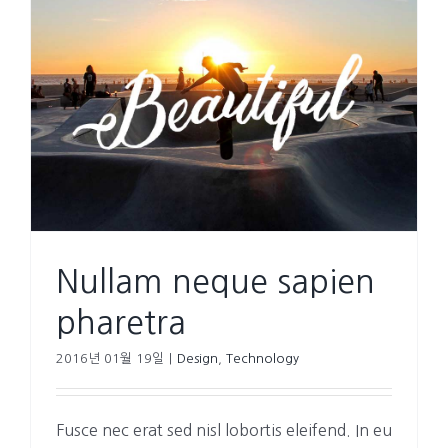
Nullam neque sapien
pharetra
2016년 01월 19일
|
Design
,
Technology
Fusce nec erat sed nisl lobortis eleifend. In eu