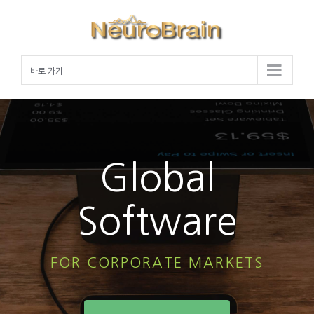
Skip
to
content
바로 가기...
Global
Software
FOR CORPORATE MARKETS