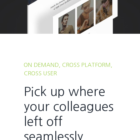
ON DEMAND, CROSS PLATFORM,
CROSS USER
Pick up where
your colleagues
left off
seamlessly.