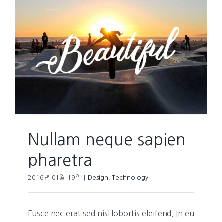
Nullam neque sapien
pharetra
2016년 01월 19일
|
Design
,
Technology
Fusce nec erat sed nisl lobortis eleifend. In eu