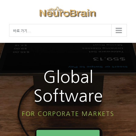
Skip
to
content
바로 가기...
Global
Software
FOR CORPORATE MARKETS