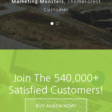
Stephen Cronin
,
Envato Quality Team
Marketing Monsters
,
ThemeForest
Leader
Customer
Join The 540,000+
Satisfied Customers!
BUY AVADA NOW!