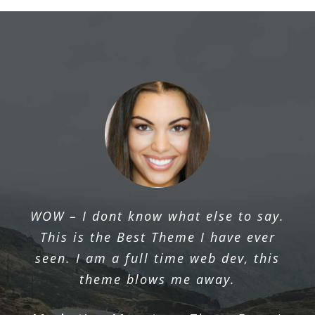
The ThemeFusion team provides
WOW – I dont know what else to say.
excellent support, listens to their users
This is the Best Theme I have ever
& continually works to improve their
seen. I am a full time web dev, this
product.
theme blows me away.