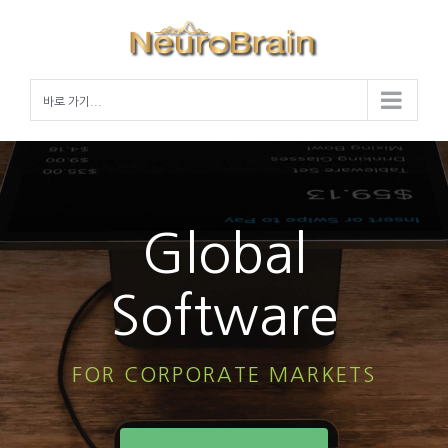
Skip
to
content
바로 가기...
Global
Software
FOR CORPORATE MARKETS