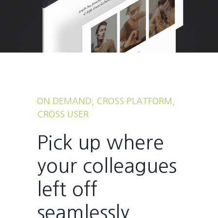
ON DEMAND, CROSS PLATFORM,
CROSS USER
Pick up where
your colleagues
left off
seamlessly.