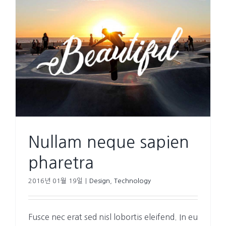
Nullam neque sapien
pharetra
2016년 01월 19일
|
Design
,
Technology
Fusce nec erat sed nisl lobortis eleifend. In eu