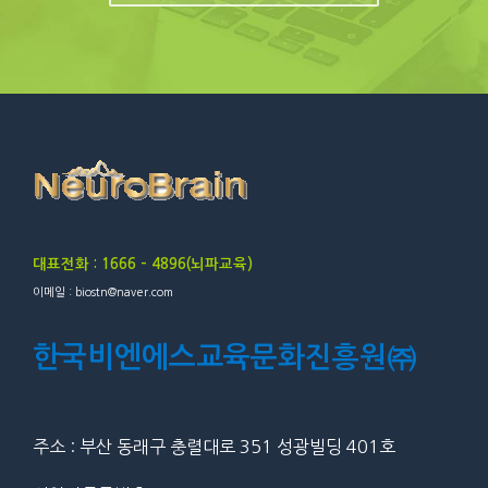
대표전화 : 1666 – 4896(뇌파교육)
이메일 : biostn@naver.com
한국비엔에스교육문화진흥원㈜
주소 : 부산 동래구 충렬대로 351 성광빌딩 401호