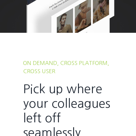
ON DEMAND, CROSS PLATFORM,
CROSS USER
Pick up where
your colleagues
left off
seamlessly.