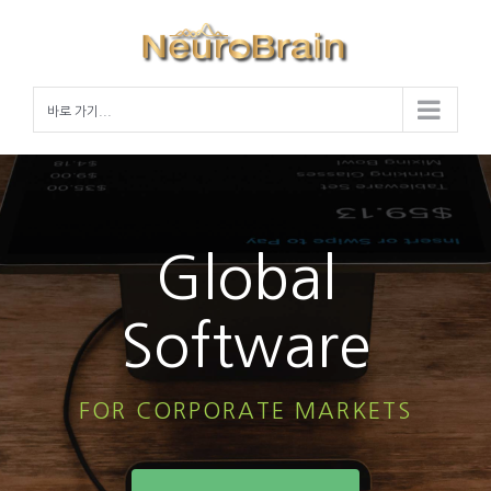
Skip
to
content
바로 가기...
Global
Software
FOR CORPORATE MARKETS