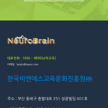
대표전화 : 1666 – 4896(뇌파교육)
이메일 : biostn@naver.com
한국비엔에스교육문화진흥원㈜
주소 : 부산 동래구 충렬대로 351 성광빌딩 401호