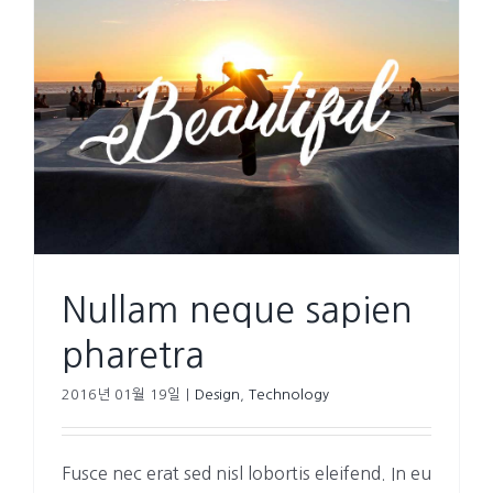
Nullam neque sapien
pharetra
2016년 01월 19일
|
Design
,
Technology
Fusce nec erat sed nisl lobortis eleifend. In eu