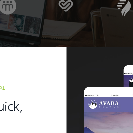
AL
uick,