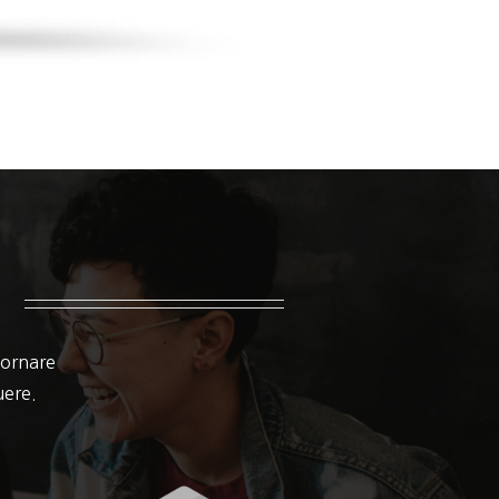
 ornare
suere.