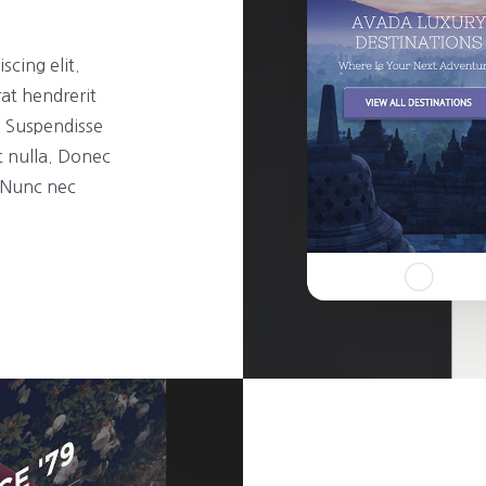
scing elit.
rat hendrerit
t. Suspendisse
t nulla. Donec
. Nunc nec