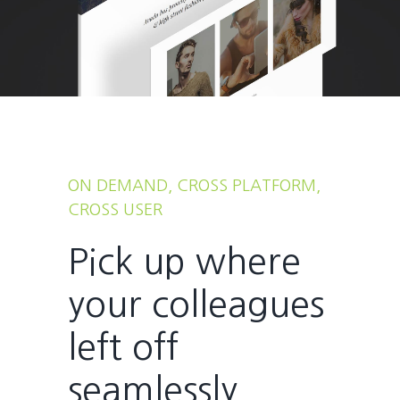
ON DEMAND, CROSS PLATFORM,
CROSS USER
Pick up where
your colleagues
left off
seamlessly.