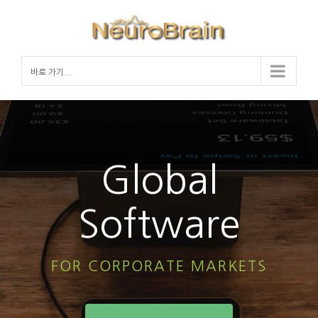
Skip
to
content
바로 가기...
Global
Software
FOR CORPORATE MARKETS