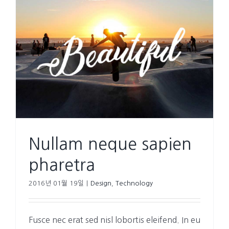
Nullam neque sapien
pharetra
2016년 01월 19일
|
Design
,
Technology
Fusce nec erat sed nisl lobortis eleifend. In eu