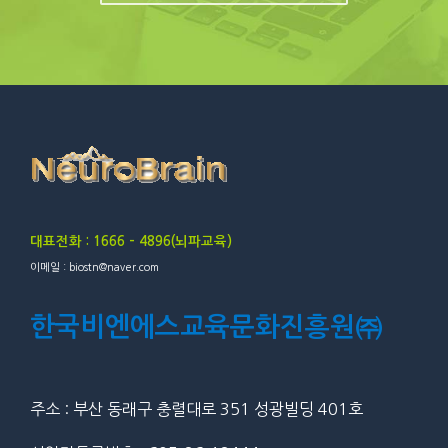
대표전화 : 1666 – 4896(뇌파교육)
이메일 : biostn@naver.com
한국비엔에스교육문화진흥원㈜
주소 : 부산 동래구 충렬대로 351 성광빌딩 401호