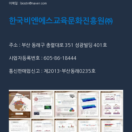
이메일 : biostn@naver.com
한국비엔에스교육문화진흥원㈜
주소 : 부산 동래구 충렬대로 351 성광빌딩 401호
사업자등록번호 : 605-86-18444
통신판매업신고 : 제2013-부산동래0235호