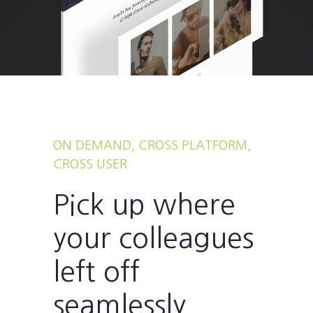
ON DEMAND, CROSS PLATFORM,
CROSS USER
Pick up where
your colleagues
left off
seamlessly.