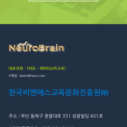
대표전화 : 1666 – 4896(뇌파교육)
이메일 : biostn@naver.com
한국비엔에스교육문화진흥원㈜
주소 : 부산 동래구 충렬대로 351 성광빌딩 401호