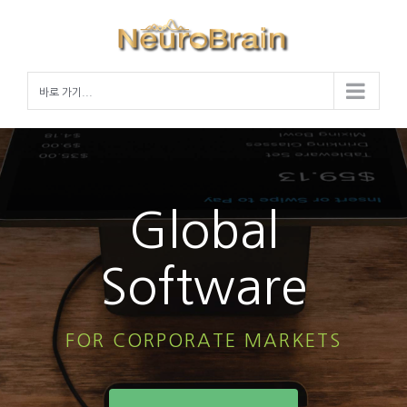
Skip
to
content
바로 가기...
Global
Software
FOR CORPORATE MARKETS