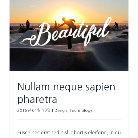
Nullam neque sapien
pharetra
2016년 01월 19일
|
Design
,
Technology
Fusce nec erat sed nisl lobortis eleifend. In eu