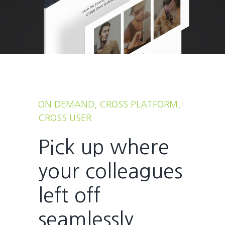
ON DEMAND, CROSS PLATFORM,
CROSS USER
Pick up where
your colleagues
left off
seamlessly.