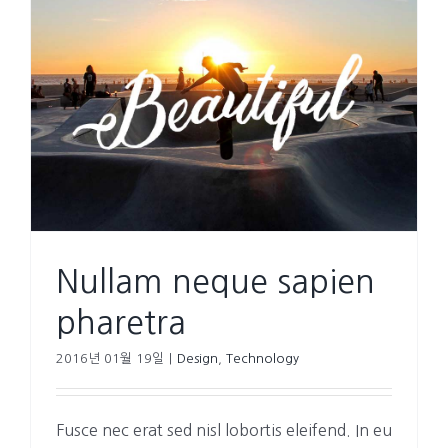
Nullam neque sapien
pharetra
2016년 01월 19일
|
Design
,
Technology
Fusce nec erat sed nisl lobortis eleifend. In eu