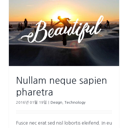
Nullam neque sapien
pharetra
2016년 01월 19일
|
Design
,
Technology
Fusce nec erat sed nisl lobortis eleifend. In eu