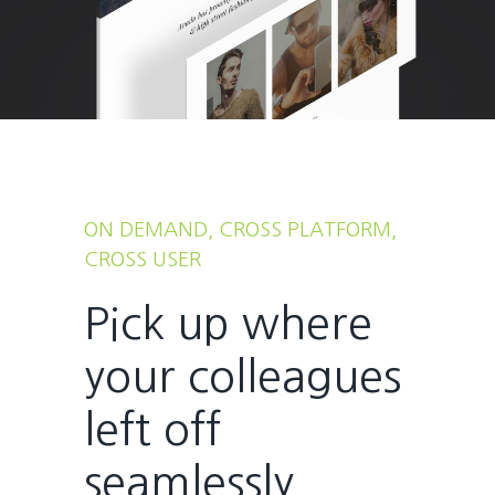
ON DEMAND, CROSS PLATFORM,
CROSS USER
Pick up where
your colleagues
left off
seamlessly.