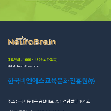
대표전화 : 1666 – 4896(뇌파교육)
이메일 : biostn@naver.com
한국비엔에스교육문화진흥원㈜
주소 : 부산 동래구 충렬대로 351 성광빌딩 401호