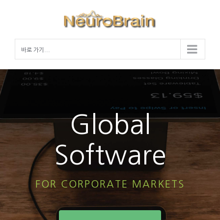
Skip
to
content
바로 가기...
Global
Software
FOR CORPORATE MARKETS