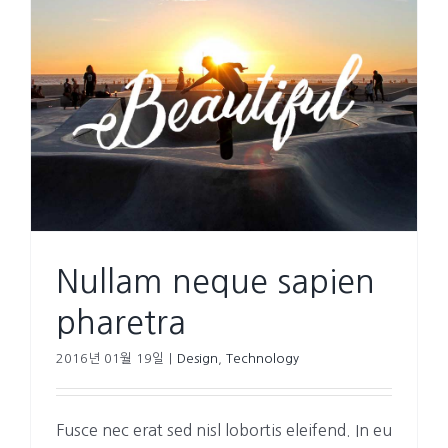
Nullam neque sapien
pharetra
2016년 01월 19일
|
Design
,
Technology
Fusce nec erat sed nisl lobortis eleifend. In eu