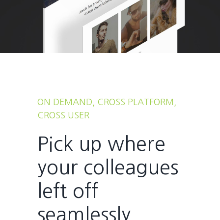
ON DEMAND, CROSS PLATFORM,
CROSS USER
Pick up where
your colleagues
left off
seamlessly.