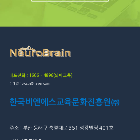
대표전화 : 1666 – 4896(뇌파교육)
이메일 : biostn@naver.com
한국비엔에스교육문화진흥원㈜
주소 : 부산 동래구 충렬대로 351 성광빌딩 401호