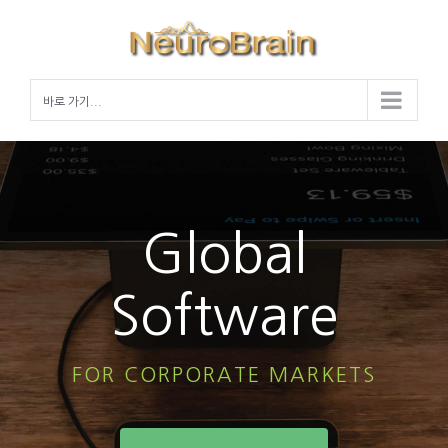
Skip
to
content
바로 가기...
Global
Software
FOR CORPORATE MARKETS