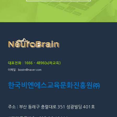
대표전화 : 1666 – 4896(뇌파교육)
이메일 : biostn@naver.com
한국비엔에스교육문화진흥원㈜
주소 : 부산 동래구 충렬대로 351 성광빌딩 401호