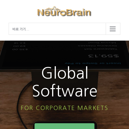
Skip
to
content
바로 가기...
Global
Software
FOR CORPORATE MARKETS