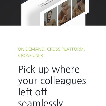
ON DEMAND, CROSS PLATFORM,
CROSS USER
Pick up where
your colleagues
left off
seamlessly.