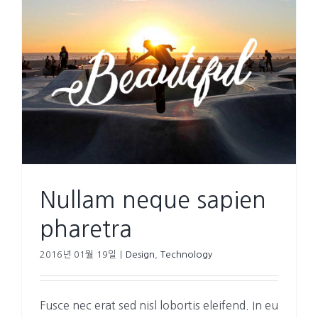
Nullam neque sapien
pharetra
2016년 01월 19일
|
Design
,
Technology
Fusce nec erat sed nisl lobortis eleifend. In eu