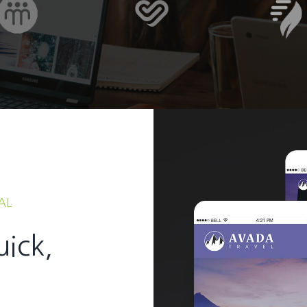
AL
uick,