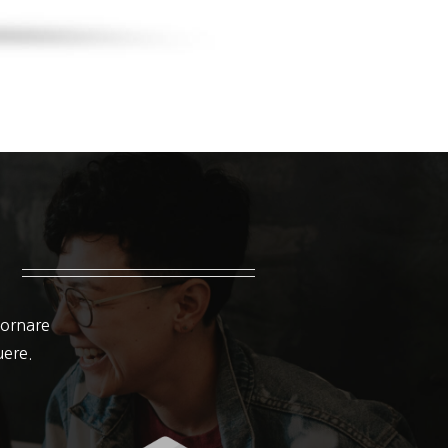
 ornare
suere.