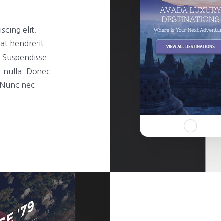
scing elit.
rat hendrerit
t. Suspendisse
t nulla. Donec
. Nunc nec