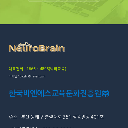
대표전화 : 1666 – 4896(뇌파교육)
이메일 : biostn@naver.com
한국비엔에스교육문화진흥원㈜
주소 : 부산 동래구 충렬대로 351 성광빌딩 401호