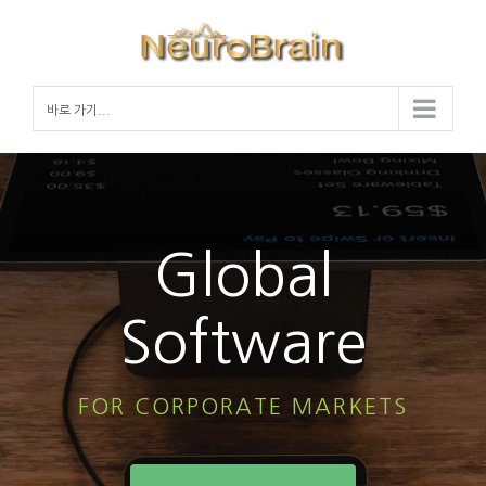
Skip
to
content
바로 가기...
Global
Software
FOR CORPORATE MARKETS