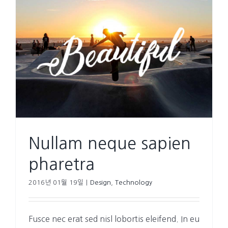
Nullam neque sapien
pharetra
2016년 01월 19일
|
Design
,
Technology
Fusce nec erat sed nisl lobortis eleifend. In eu