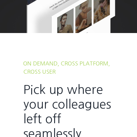
ON DEMAND, CROSS PLATFORM,
CROSS USER
Pick up where
your colleagues
left off
seamlessly.